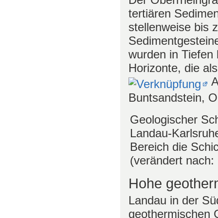
tertiären Sedimen
stellenweise bis 
Sedimentgesteine
wurden in Tiefen
Horizonte, die al
A
Buntsandstein, O
Geologischer Sch
Landau-Karlsruh
Bereich die Schi
(verändert nach:
Hohe geother
Landau in der Sü
geothermischen G