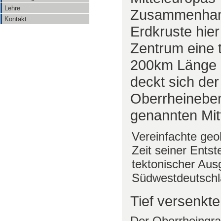
Lehre
Zusammenhang
Kontakt
Erdkruste hie
Zentrum eine 
200km Länge 
deckt sich der
Oberrheineben
genannten Mit
Vereinfachte geo
Zeit seiner Ents
tektonischer Aus
Südwestdeutschl
Tief versenkt
Der Oberrheingra