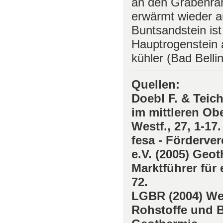
an den Grabenrän
erwärmt wieder a
Buntsandstein ist
Hauptrogenstein 
kühler (Bad Belli
Quellen:
Doebl F. & Teic
im mittleren Obe
Westf., 27, 1-17.
fesa - Förderve
e.V. (2005) Geo
Marktführer für 
72.
LGBR (2004) We
Rohstoffe und 