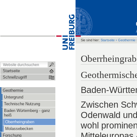
›
Sie sind hier:
Startseite
Geothermie
Oberrheingra
Startseite
Geothermische
Schnellzugriff
Baden-Württem
Geothermie
Untergrund
Zwischen Sch
Technische Nutzung
Baden Würtemberg - ganz
Odenwald und 
heiß
Oberrheingraben
wohl prominen
Molassebecken
Mitteleuropas
Forschung